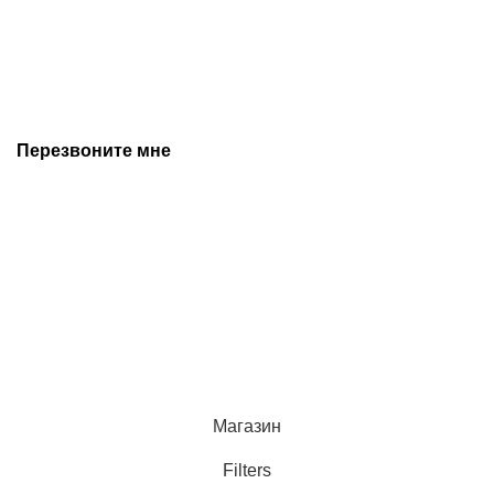
носит ознакомительный характер и не является публичной
офертой, и может быть изменена производителем без
предварительного уведомления. Дополнительную
информацию уточняйте у наших менеджеров.
Перезвоните мне
+7 (342) 202-99-22
+7 (342) 288-55-07
© 2025 Средства измерения и автоматизации
Политика конфиденциальности
Магазин
Filters