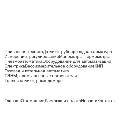
производства
Каталог товаров
Приводная техника
Датчики
Трубопроводная арматура
Измерение, регулирование
Манометры, термометры
Пневмоавтоматика
Оборудование для автоматизации
Электрика
Весоизмерительное оборудование
КИП
Газовая и котельная автоматика
ТЭНЫ, промышленные нагреватели
Теплосчетчики, расходомеры
Компания
Главная
О компании
Доставка и оплата
Новости
Контакты
Все цены, указанные на сайте, не являются публичной
офертой и носят информационный характер.
Информация о технических характеристиках, описании, по
подбору аналогов, комплектности поставки, фото деталей