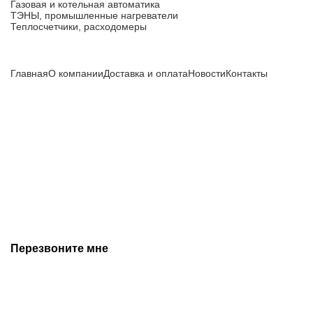
Газовая и котельная автоматика
ТЭНЫ, промышленные нагреватели
Теплосчетчики, расходомеры
Компания
Главная
О компании
Доставка и оплата
Новости
Контакты
Все цены, указанные на сайте, не являются публичной
офертой и носят информационный характер.
Информация о технических характеристиках, описании, по
подбору аналогов, комплектности поставки, фото деталей
носит ознакомительный характер и не является публичной
офертой, и может быть изменена производителем без
предварительного уведомления. Дополнительную
информацию уточняйте у наших менеджеров.
Перезвоните мне
+7 (342) 202-99-22
+7 (342) 288-55-07