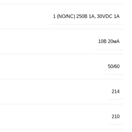
1 (NO/NC) 250В 1А, 30VDC 1А
10В 20мА
50/60
214
210