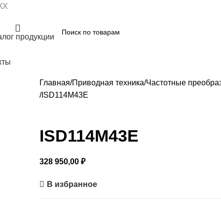
КХ
алог продукции
кты
Главная
Приводная техника
Частотные преобра
ISD114M43E
ISD114M43E
328 950,00
₽
В избранное