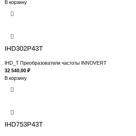
В корзину
IHD302P43T
IHD_T Преобразователи частоты INNOVERT
32 540,00
₽
В корзину
IHD753P43T