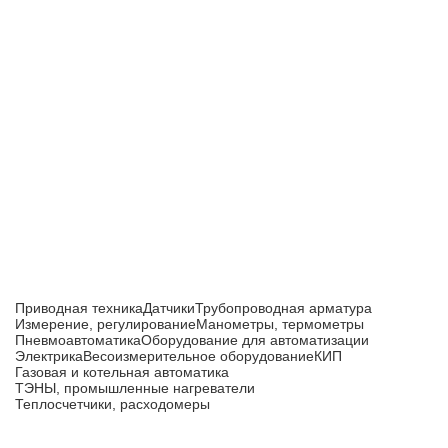
Приборы и датчики для автоматизации
производства
Каталог товаров
Приводная техника
Датчики
Трубопроводная арматура
Измерение, регулирование
Манометры, термометры
Пневмоавтоматика
Оборудование для автоматизации
Электрика
Весоизмерительное оборудование
КИП
Газовая и котельная автоматика
ТЭНЫ, промышленные нагреватели
Теплосчетчики, расходомеры
Компания