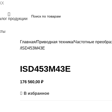
КХ
алог продукции
кты
Главная
Приводная техника
Частотные преобра
ISD453M43E
ISD453M43E
176 560,00
₽
В избранное