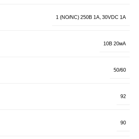
1 (NO/NC) 250В 1А, 30VDC 1А
10В 20мА
50/60
92
90