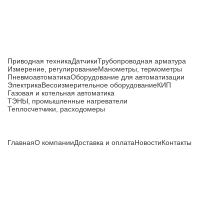
Каталог товаров
Приводная техника
Датчики
Трубопроводная арматура
Измерение, регулирование
Манометры, термометры
Пневмоавтоматика
Оборудование для автоматизации
Электрика
Весоизмерительное оборудование
КИП
Газовая и котельная автоматика
ТЭНЫ, промышленные нагреватели
Теплосчетчики, расходомеры
Компания
Главная
О компании
Доставка и оплата
Новости
Контакты
Все цены, указанные на сайте, не являются публичной
офертой и носят информационный характер.
Информация о технических характеристиках, описании, по
подбору аналогов, комплектности поставки, фото деталей
носит ознакомительный характер и не является публичной
офертой, и может быть изменена производителем без