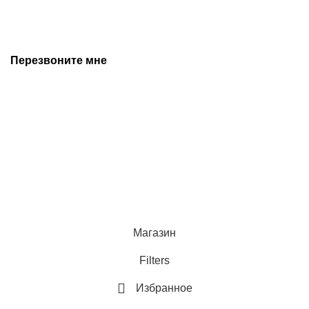
предварительного уведомления. Дополнительную
информацию уточняйте у наших менеджеров.
Перезвоните мне
+7 (342) 202-99-22
+7 (342) 288-55-07
© 2025 Средства измерения и автоматизации
Политика конфиденциальности
Магазин
Filters
Избранное