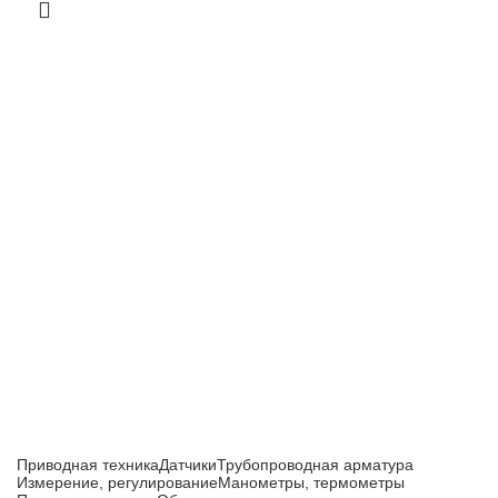
Приборы и датчики для автоматизации
производства
Каталог товаров
Приводная техника
Датчики
Трубопроводная арматура
Измерение, регулирование
Манометры, термометры