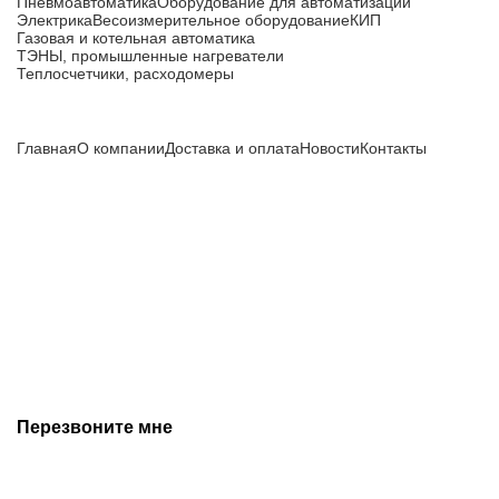
Пневмоавтоматика
Оборудование для автоматизации
Электрика
Весоизмерительное оборудование
КИП
Газовая и котельная автоматика
ТЭНЫ, промышленные нагреватели
Теплосчетчики, расходомеры
Компания
Главная
О компании
Доставка и оплата
Новости
Контакты
Все цены, указанные на сайте, не являются публичной
офертой и носят информационный характер.
Информация о технических характеристиках, описании, по
подбору аналогов, комплектности поставки, фото деталей
носит ознакомительный характер и не является публичной
офертой, и может быть изменена производителем без
предварительного уведомления. Дополнительную
информацию уточняйте у наших менеджеров.
Перезвоните мне
+7 (342) 202-99-22