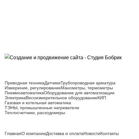
Приборы и датчики для автоматизации
производства
Каталог товаров
Приводная техника
Датчики
Трубопроводная арматура
Измерение, регулирование
Манометры, термометры
Пневмоавтоматика
Оборудование для автоматизации
Электрика
Весоизмерительное оборудование
КИП
Газовая и котельная автоматика
ТЭНЫ, промышленные нагреватели
Теплосчетчики, расходомеры
Компания
Главная
О компании
Доставка и оплата
Новости
Контакты