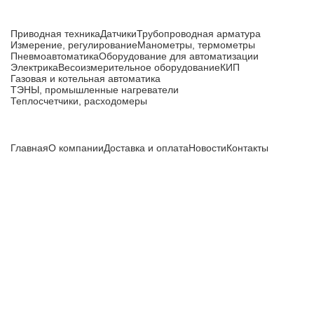
Каталог товаров
Приводная техника
Датчики
Трубопроводная арматура
Измерение, регулирование
Манометры, термометры
Пневмоавтоматика
Оборудование для автоматизации
Электрика
Весоизмерительное оборудование
КИП
Газовая и котельная автоматика
ТЭНЫ, промышленные нагреватели
Теплосчетчики, расходомеры
Компания
Главная
О компании
Доставка и оплата
Новости
Контакты
Все цены, указанные на сайте, не являются публичной
офертой и носят информационный характер.
Информация о технических характеристиках, описании, по
подбору аналогов, комплектности поставки, фото деталей
носит ознакомительный характер и не является публичной
офертой, и может быть изменена производителем без
предварительного уведомления. Дополнительную
информацию уточняйте у наших менеджеров.