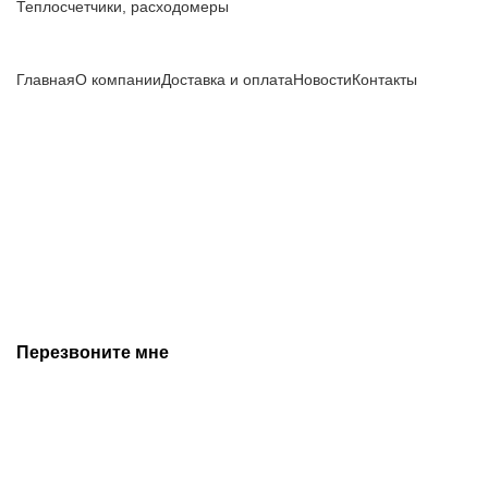
Теплосчетчики, расходомеры
Компания
Главная
О компании
Доставка и оплата
Новости
Контакты
Все цены, указанные на сайте, не являются публичной
офертой и носят информационный характер.
Информация о технических характеристиках, описании, по
подбору аналогов, комплектности поставки, фото деталей
носит ознакомительный характер и не является публичной
офертой, и может быть изменена производителем без
предварительного уведомления. Дополнительную
информацию уточняйте у наших менеджеров.
Перезвоните мне
+7 (342) 202-99-22
+7 (342) 288-55-07