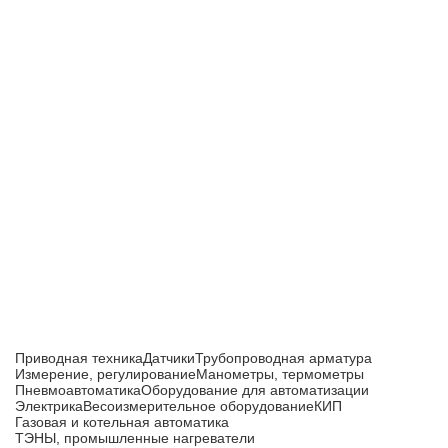
Приборы и датчики для автоматизации
производства
Каталог товаров
Приводная техника
Датчики
Трубопроводная арматура
Измерение, регулирование
Манометры, термометры
Пневмоавтоматика
Оборудование для автоматизации
Электрика
Весоизмерительное оборудование
КИП
Газовая и котельная автоматика
ТЭНЫ, промышленные нагреватели