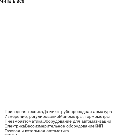
Читать все
Приборы и датчики для автоматизации
производства
Каталог товаров
Приводная техника
Датчики
Трубопроводная арматура
Измерение, регулирование
Манометры, термометры
Пневмоавтоматика
Оборудование для автоматизации
Электрика
Весоизмерительное оборудование
КИП
Газовая и котельная автоматика