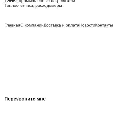
ТЭНЫ, промышленные нагреватели
Теплосчетчики, расходомеры
Компания
Главная
О компании
Доставка и оплата
Новости
Контакты
Все цены, указанные на сайте, не являются публичной
офертой и носят информационный характер.
Информация о технических характеристиках, описании, по
подбору аналогов, комплектности поставки, фото деталей
носит ознакомительный характер и не является публичной
офертой, и может быть изменена производителем без
предварительного уведомления. Дополнительную
информацию уточняйте у наших менеджеров.
Перезвоните мне
+7 (342) 202-99-22
+7 (342) 288-55-07