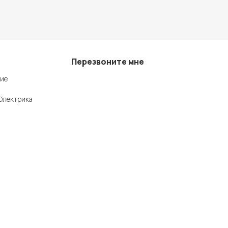
Перезвоните мне
ие
+7 (342) 202-99-22
Электрика
+7 (342) 288-55-07
© 2025 Средства измерения и автоматизации
Политика конфиденциальности
рмационный