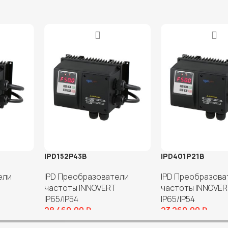
IPD152P43B
IPD401P21B
ели
IPD Преобразователи
IPD Преобразова
частоты INNOVERT
частоты INNOVER
IP65/IP54
IP65/IP54
28 460,00
₽
23 260,00
₽
В корзину
В корзину