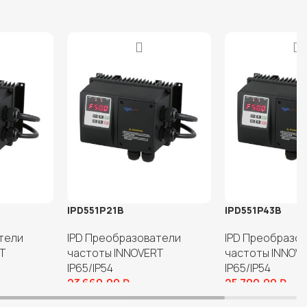
IPD551P21B
IPD551P43B
тели
IPD Преобразователи
IPD Преобразо
T
частоты INNOVERT
частоты INNOV
IP65/IP54
IP65/IP54
23 660,00
₽
25 700,00
₽
В корзину
В корзину