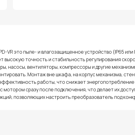
D-VR это пыле- и влагозащищенное устройство (IP65 или 
т высокую точность и стабильность регулирования скорос
ы, насосы, вентиляторы, компрессоры и другие механизм
нтировать. Монтаж вне шкафа, на корпус механизма, стен
эффективность работы, что снижает энергопотребление и
с мотором сразу после подключения, что делает их досту
кций, позволяющих настроить преобразователь под конкр