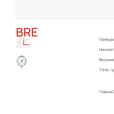
Катало
Приводна
Маномет
Весоизме
ТЭНЫ, п
Приборы и датчики для
Компа
автоматизации
производства
Главная
О
Все цены
характер