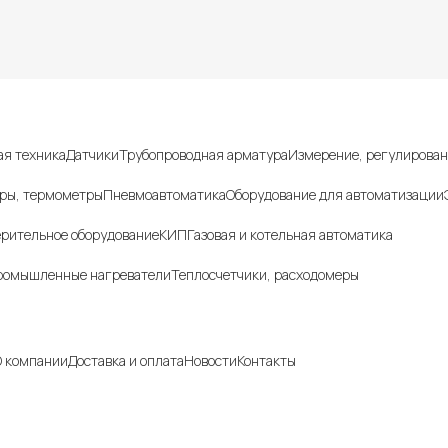
г товаров
я техника
Датчики
Трубопроводная арматура
Измерение, регулирован
ры, термометры
Пневмоавтоматика
Оборудование для автоматизации
рительное оборудование
КИП
Газовая и котельная автоматика
ромышленные нагреватели
Теплосчетчики, расходомеры
ния
 компании
Доставка и оплата
Новости
Контакты
, указанные на сайте, не являются публичной офертой и носят инфо
.