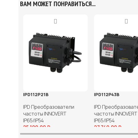
ВАМ МОЖЕТ ПОНРАВИТЬСЯ...
IPD112P21B
IPD112P43B
IPD Преобразователи
IPD Преобразоват
частоты INNOVERT
частоты INNOVERT
IP65/IP54
IP65/IP54
25 190,00
₽
27 740,00
₽
В корзину
В корзину