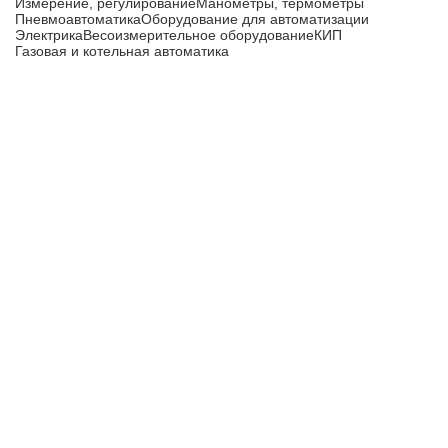
Измерение, регулирование
Манометры, термометры
Пневмоавтоматика
Оборудование для автоматизации
Электрика
Весоизмерительное оборудование
КИП
Газовая и котельная автоматика
ТЭНЫ, промышленные нагреватели
Теплосчетчики, расходомеры
Компания
Главная
О компании
Доставка и оплата
Новости
Контакты
Все цены, указанные на сайте, не являются публичной
офертой и носят информационный характер.
Информация о технических характеристиках, описании, по
подбору аналогов, комплектности поставки, фото деталей
носит ознакомительный характер и не является публичной
офертой, и может быть изменена производителем без
предварительного уведомления. Дополнительную
информацию уточняйте у наших менеджеров.
Перезвоните мне