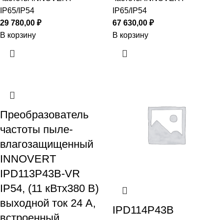
IP65/IP54
IP65/IP54
29 780,00
₽
67 630,00
₽
В корзину
В корзину
Преобразователь
частоты пыле-
влагозащищенный
INNOVERT
IPD113P43B-VR
IP54, (11 кВтx380 В)
выходной ток 24 А,
IPD114P43B
встроенный