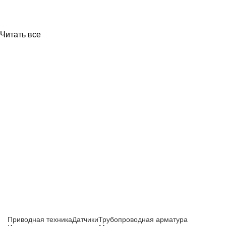
Читать все
Приборы и датчики для автоматизации
производства
Каталог товаров
Приводная техника
Датчики
Трубопроводная арматура