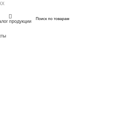
КХ
алог продукции
кты