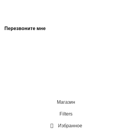
предварительного уведомления. Дополнительную
информацию уточняйте у наших менеджеров.
Перезвоните мне
+7 (342) 202-99-22
+7 (342) 288-55-07
© 2025 Средства измерения и автоматизации
Политика конфиденциальности
Магазин
Filters
Избранное