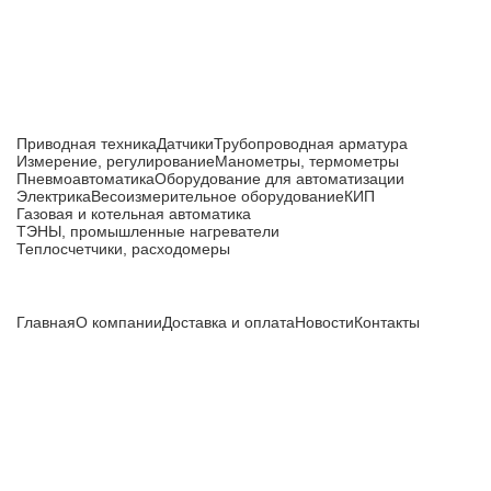
Каталог товаров
Приводная техника
Датчики
Трубопроводная арматура
Измерение, регулирование
Манометры, термометры
Пневмоавтоматика
Оборудование для автоматизации
Электрика
Весоизмерительное оборудование
КИП
Газовая и котельная автоматика
ТЭНЫ, промышленные нагреватели
Теплосчетчики, расходомеры
Компания
Главная
О компании
Доставка и оплата
Новости
Контакты
Все цены, указанные на сайте, не являются публичной
офертой и носят информационный характер.
Информация о технических характеристиках, описании, по
подбору аналогов, комплектности поставки, фото деталей
носит ознакомительный характер и не является публичной
офертой, и может быть изменена производителем без