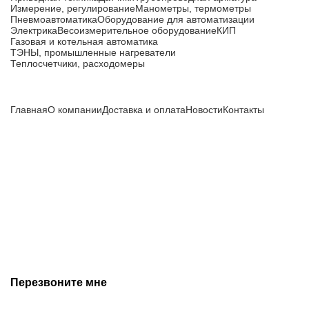
Измерение, регулирование
Манометры, термометры
Пневмоавтоматика
Оборудование для автоматизации
Электрика
Весоизмерительное оборудование
КИП
Газовая и котельная автоматика
ТЭНЫ, промышленные нагреватели
Теплосчетчики, расходомеры
Компания
Главная
О компании
Доставка и оплата
Новости
Контакты
Все цены, указанные на сайте, не являются публичной
офертой и носят информационный характер.
Информация о технических характеристиках, описании, по
подбору аналогов, комплектности поставки, фото деталей
носит ознакомительный характер и не является публичной
офертой, и может быть изменена производителем без
предварительного уведомления. Дополнительную
информацию уточняйте у наших менеджеров.
Перезвоните мне