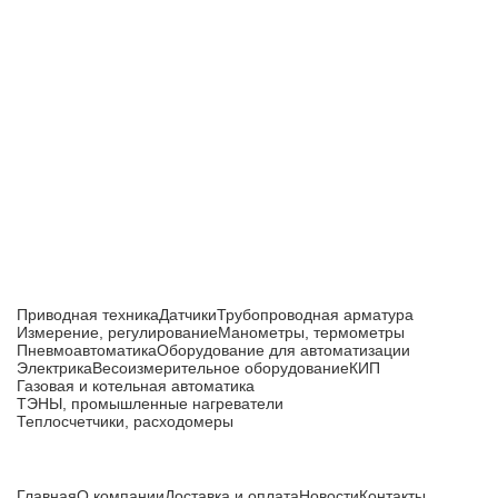
Приборы и датчики для автоматизации
производства
Каталог товаров
Приводная техника
Датчики
Трубопроводная арматура
Измерение, регулирование
Манометры, термометры
Пневмоавтоматика
Оборудование для автоматизации
Электрика
Весоизмерительное оборудование
КИП
Газовая и котельная автоматика
ТЭНЫ, промышленные нагреватели
Теплосчетчики, расходомеры
Компания
Главная
О компании
Доставка и оплата
Новости
Контакты