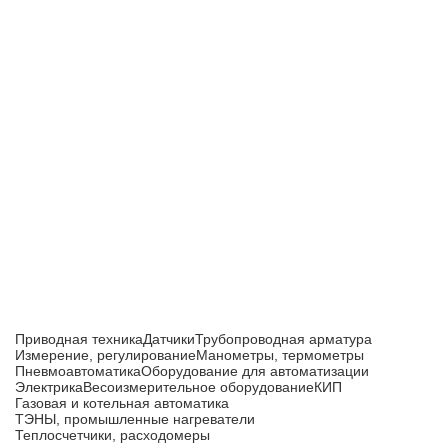
Приборы и датчики для автоматизации
производства
Каталог товаров
Приводная техника
Датчики
Трубопроводная арматура
Измерение, регулирование
Манометры, термометры
Пневмоавтоматика
Оборудование для автоматизации
Электрика
Весоизмерительное оборудование
КИП
Газовая и котельная автоматика
ТЭНЫ, промышленные нагреватели
Теплосчетчики, расходомеры