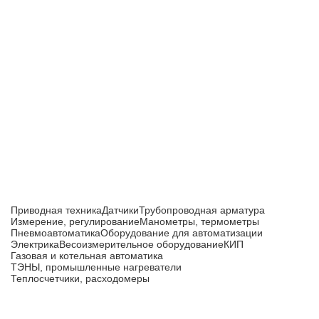
Приборы и датчики для автоматизации
производства
Каталог товаров
Приводная техника
Датчики
Трубопроводная арматура
Измерение, регулирование
Манометры, термометры
Пневмоавтоматика
Оборудование для автоматизации
Электрика
Весоизмерительное оборудование
КИП
Газовая и котельная автоматика
ТЭНЫ, промышленные нагреватели
Теплосчетчики, расходомеры
Компания