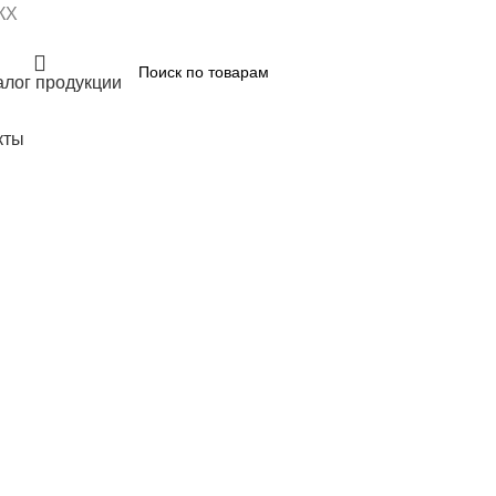
КХ
алог продукции
кты