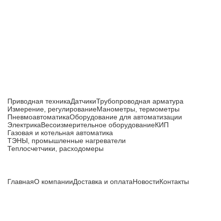
Приборы и датчики для автоматизации
производства
Каталог товаров
Приводная техника
Датчики
Трубопроводная арматура
Измерение, регулирование
Манометры, термометры
Пневмоавтоматика
Оборудование для автоматизации
Электрика
Весоизмерительное оборудование
КИП
Газовая и котельная автоматика
ТЭНЫ, промышленные нагреватели
Теплосчетчики, расходомеры
Компания
Главная
О компании
Доставка и оплата
Новости
Контакты
Все цены, указанные на сайте, не являются публичной
офертой и носят информационный характер.