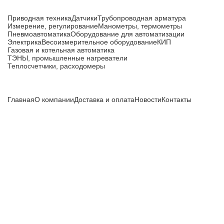
Каталог товаров
Приводная техника
Датчики
Трубопроводная арматура
Измерение, регулирование
Манометры, термометры
Пневмоавтоматика
Оборудование для автоматизации
Электрика
Весоизмерительное оборудование
КИП
Газовая и котельная автоматика
ТЭНЫ, промышленные нагреватели
Теплосчетчики, расходомеры
Компания
Главная
О компании
Доставка и оплата
Новости
Контакты
Все цены, указанные на сайте, не являются публичной
офертой и носят информационный характер.
Информация о технических характеристиках, описании, по
подбору аналогов, комплектности поставки, фото деталей
носит ознакомительный характер и не является публичной
офертой, и может быть изменена производителем без
предварительного уведомления. Дополнительную
информацию уточняйте у наших менеджеров.