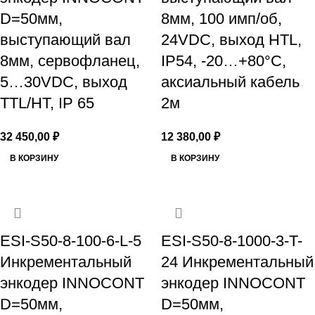
D=50мм,
8мм, 100 имп/об,
выступающий вал
24VDC, выход HTL,
8мм, сервофланец,
IP54, -20…+80°C,
5…30VDC, выход
аксиальный кабель
TTL/HT, IP 65
2м
32 450,00
₽
12 380,00
₽
В КОРЗИНУ
В КОРЗИНУ
ESI-S50-8-100-6-L-5
ESI-S50-8-1000-3-T-
Инкрементальный
24 Инкрементальный
энкодер INNOCONT
энкодер INNOCONT
D=50мм,
D=50мм,