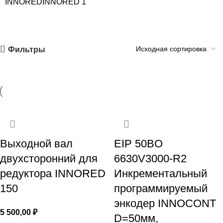
INNORED
INNORED
1
Фильтры
Выходной вал
EIP 50BO
двухсторонний для
6630V3000-R2
редуктора INNORED
Инкрементальный
150
программируемый
энкодер INNOCONT
5 500,00
₽
D=50мм,