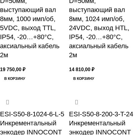
D=50мм,
D=50мм,
выступающий вал
выступающий вал
8мм, 1000 имп/об,
8мм, 1024 имп/об,
5VDC, выход TTL,
24VDC, выход HTL,
IP54, -20…+80°C,
IP54, -20…+80°C,
аксиальный кабель
аксиальный кабель
2м
2м
19 750,00
₽
14 810,00
₽
В КОРЗИНУ
В КОРЗИНУ
ESI-S50-8-1024-6-L-5
ESI-S50-8-200-3-T-24
Инкрементальный
Инкрементальный
энкодер INNOCONT
энкодер INNOCONT