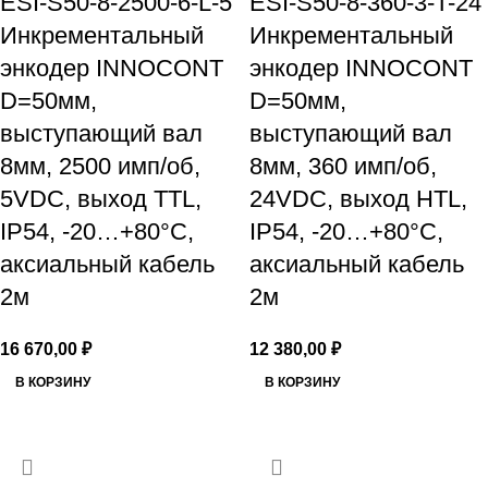
ESI-S50-8-2500-6-L-5
ESI-S50-8-360-3-T-24
Инкрементальный
Инкрементальный
энкодер INNOCONT
энкодер INNOCONT
D=50мм,
D=50мм,
выступающий вал
выступающий вал
8мм, 2500 имп/об,
8мм, 360 имп/об,
5VDC, выход TTL,
24VDC, выход HTL,
IP54, -20…+80°C,
IP54, -20…+80°C,
аксиальный кабель
аксиальный кабель
2м
2м
16 670,00
₽
12 380,00
₽
В КОРЗИНУ
В КОРЗИНУ