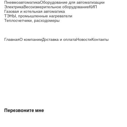
Пневмоавтоматика
Оборудование для автоматизации
Электрика
Весоизмерительное оборудование
КИП
Газовая и котельная автоматика
ТЭНЫ, промышленные нагреватели
Теплосчетчики, расходомеры
Компания
Главная
О компании
Доставка и оплата
Новости
Контакты
Все цены, указанные на сайте, не являются публичной
офертой и носят информационный характер.
Информация о технических характеристиках, описании, по
подбору аналогов, комплектности поставки, фото деталей
носит ознакомительный характер и не является публичной
офертой, и может быть изменена производителем без
предварительного уведомления. Дополнительную
информацию уточняйте у наших менеджеров.
Перезвоните мне
+7 (342) 202-99-22