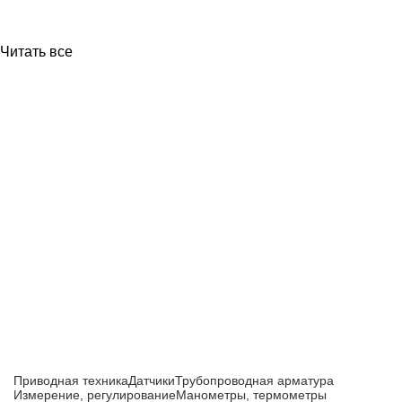
Читать все
Приборы и датчики для автоматизации
производства
Каталог товаров
Приводная техника
Датчики
Трубопроводная арматура
Измерение, регулирование
Манометры, термометры