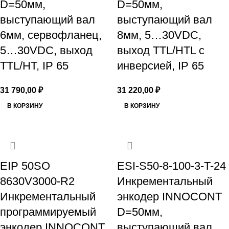
D=50мм,
D=50мм,
выступающий вал
выступающий вал
6мм, сервофланец,
8мм, 5…30VDC,
5…30VDC, выход
выход TTL/HTL с
TTL/HT, IP 65
инверсией, IP 65
31 790,00
₽
31 220,00
₽
В КОРЗИНУ
В КОРЗИНУ
EIP 50SO
ESI-S50-8-100-3-T-24
8630V3000-R2
Инкрементальный
Инкрементальный
энкодер INNOCONT
программируемый
D=50мм,
энкодер INNOCONT
выступающий вал