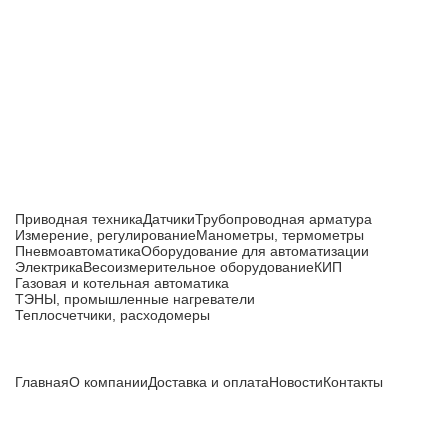
Приборы и датчики для автоматизации
производства
Каталог товаров
Приводная техника
Датчики
Трубопроводная арматура
Измерение, регулирование
Манометры, термометры
Пневмоавтоматика
Оборудование для автоматизации
Электрика
Весоизмерительное оборудование
КИП
Газовая и котельная автоматика
ТЭНЫ, промышленные нагреватели
Теплосчетчики, расходомеры
Компания
Главная
О компании
Доставка и оплата
Новости
Контакты
Все цены, указанные на сайте, не являются публичной
офертой и носят информационный характер.