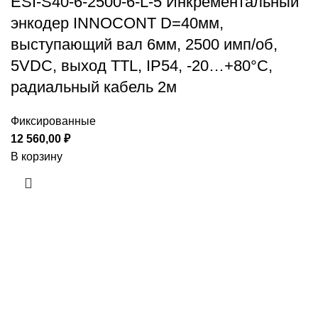
ESI-S40-6-2500-6-L-5 Инкрементальный
энкодер INNOCONT D=40мм,
выступающий вал 6мм, 2500 имп/об,
5VDC, выход TTL, IP54, -20…+80°C,
радиальный кабель 2м
Фиксированные
12 560,00
₽
В корзину