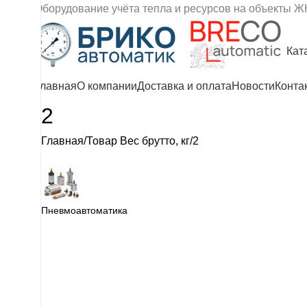
Оборудование учёта тепла и ресурсов на объекты Ж
Кат
Главная
О компании
Доставка и оплата
Новости
Конта
2
Главная
Товар Вес бpутто, кг
2
Пневмоавтоматика