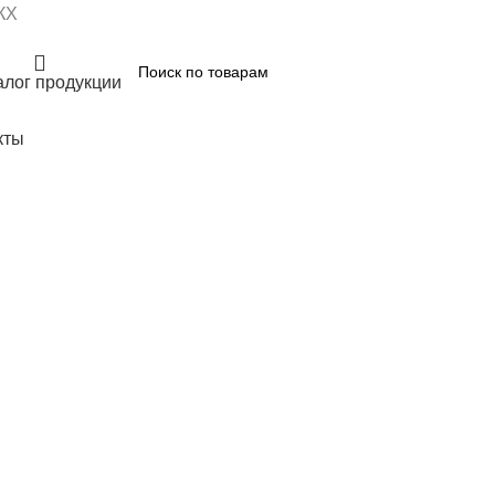
КХ
алог продукции
кты