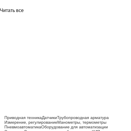
Читать все
Приборы и датчики для автоматизации
производства
Каталог товаров
Приводная техника
Датчики
Трубопроводная арматура
Измерение, регулирование
Манометры, термометры
Пневмоавтоматика
Оборудование для автоматизации