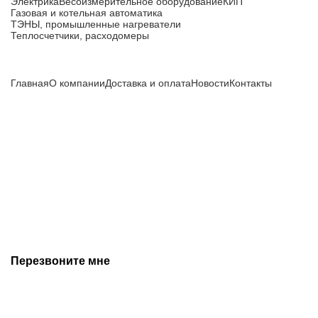
Электрика
Весоизмерительное оборудование
КИП
Газовая и котельная автоматика
ТЭНЫ, промышленные нагреватели
Теплосчетчики, расходомеры
Компания
Главная
О компании
Доставка и оплата
Новости
Контакты
Все цены, указанные на сайте, не являются публичной
офертой и носят информационный характер.
Информация о технических характеристиках, описании, по
подбору аналогов, комплектности поставки, фото деталей
носит ознакомительный характер и не является публичной
офертой, и может быть изменена производителем без
предварительного уведомления. Дополнительную
информацию уточняйте у наших менеджеров.
Перезвоните мне
+7 (342) 202-99-22
+7 (342) 288-55-07