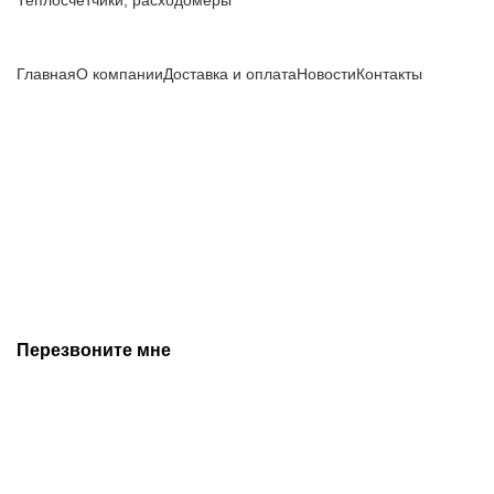
Компания
Главная
О компании
Доставка и оплата
Новости
Контакты
Все цены, указанные на сайте, не являются публичной
офертой и носят информационный характер.
Информация о технических характеристиках, описании, по
подбору аналогов, комплектности поставки, фото деталей
носит ознакомительный характер и не является публичной
офертой, и может быть изменена производителем без
предварительного уведомления. Дополнительную
информацию уточняйте у наших менеджеров.
Перезвоните мне
+7 (342) 202-99-22
+7 (342) 288-55-07