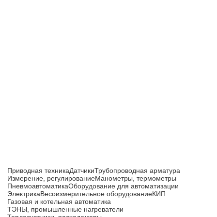
Приборы и датчики для автоматизации
производства
Каталог товаров
Приводная техника
Датчики
Трубопроводная арматура
Измерение, регулирование
Манометры, термометры
Пневмоавтоматика
Оборудование для автоматизации
Электрика
Весоизмерительное оборудование
КИП
Газовая и котельная автоматика
ТЭНЫ, промышленные нагреватели
Теплосчетчики, расходомеры