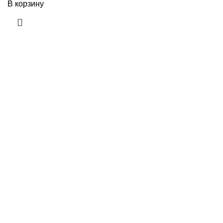
В корзину
Приборы и датчики для автоматизации
производства
Каталог товаров