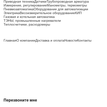
Приводная техника
Датчики
Трубопроводная арматура
Измерение, регулирование
Манометры, термометры
Пневмоавтоматика
Оборудование для автоматизации
Электрика
Весоизмерительное оборудование
КИП
Газовая и котельная автоматика
ТЭНЫ, промышленные нагреватели
Теплосчетчики, расходомеры
Компания
Главная
О компании
Доставка и оплата
Новости
Контакты
Все цены, указанные на сайте, не являются публичной
офертой и носят информационный характер.
Информация о технических характеристиках, описании, по
подбору аналогов, комплектности поставки, фото деталей
носит ознакомительный характер и не является публичной
офертой, и может быть изменена производителем без
предварительного уведомления. Дополнительную
информацию уточняйте у наших менеджеров.
Перезвоните мне