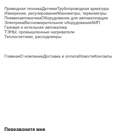
Каталог товаров
Приводная техника
Датчики
Трубопроводная арматура
Измерение, регулирование
Манометры, термометры
Пневмоавтоматика
Оборудование для автоматизации
Электрика
Весоизмерительное оборудование
КИП
Газовая и котельная автоматика
ТЭНЫ, промышленные нагреватели
Теплосчетчики, расходомеры
Компания
Главная
О компании
Доставка и оплата
Новости
Контакты
Все цены, указанные на сайте, не являются публичной
офертой и носят информационный характер.
Информация о технических характеристиках, описании, по
подбору аналогов, комплектности поставки, фото деталей
носит ознакомительный характер и не является публичной
офертой, и может быть изменена производителем без
предварительного уведомления. Дополнительную
информацию уточняйте у наших менеджеров.
Перезвоните мне