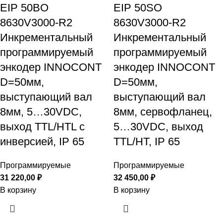
EIP 50BO
EIP 50SO
8630V3000-R2
8630V3000-R2
Инкрементальный
Инкрементальный
программируемый
программируемый
энкодер INNOCONT
энкодер INNOCONT
D=50мм,
D=50мм,
выступающий вал
выступающий вал
8мм, 5…30VDC,
8мм, сервофланец,
выход TTL/HTL с
5…30VDC, выход
инверсией, IP 65
TTL/HT, IP 65
Программируемые
Программируемые
31 220,00
₽
32 450,00
₽
В корзину
В корзину