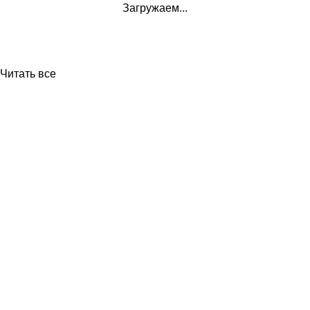
Загружаем...
Читать все
Приборы и датчики для автоматизации
производства
Каталог товаров