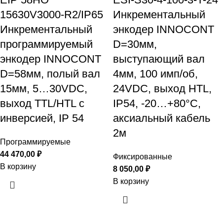
15630V3000-R2/IP65
Инкрементальный
Инкрементальный
энкодер INNOCONT
программируемый
D=30мм,
энкодер INNOCONT
выступающий вал
D=58мм, полый вал
4мм, 100 имп/об,
15мм, 5…30VDC,
24VDC, выход HTL,
выход TTL/HTL с
IP54, -20…+80°C,
инверсией, IP 54
аксиальный кабель
2м
Программируемые
44 470,00
₽
Фиксированные
В корзину
8 050,00
₽
В корзину