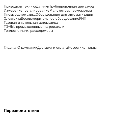
Приводная техника
Датчики
Трубопроводная арматура
Измерение, регулирование
Манометры, термометры
Пневмоавтоматика
Оборудование для автоматизации
Электрика
Весоизмерительное оборудование
КИП
Газовая и котельная автоматика
ТЭНЫ, промышленные нагреватели
Теплосчетчики, расходомеры
Компания
Главная
О компании
Доставка и оплата
Новости
Контакты
Все цены, указанные на сайте, не являются публичной
офертой и носят информационный характер.
Информация о технических характеристиках, описании, по
подбору аналогов, комплектности поставки, фото деталей
носит ознакомительный характер и не является публичной
офертой, и может быть изменена производителем без
предварительного уведомления. Дополнительную
информацию уточняйте у наших менеджеров.
Перезвоните мне