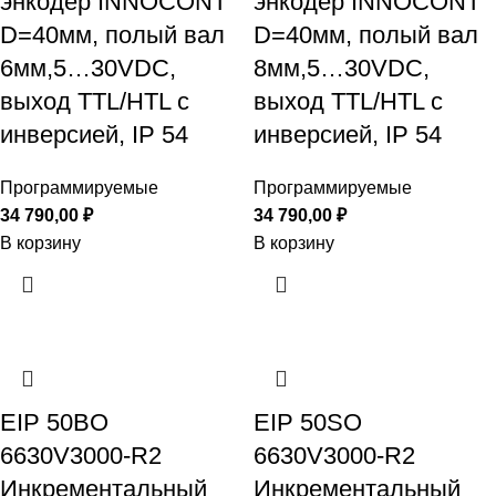
энкодер INNOCONT
энкодер INNOCONT
D=40мм, полый вал
D=40мм, полый вал
6мм,5…30VDC,
8мм,5…30VDC,
выход TTL/HTL с
выход TTL/HTL с
инверсией, IP 54
инверсией, IP 54
Программируемые
Программируемые
34 790,00
₽
34 790,00
₽
В корзину
В корзину
EIP 50BO
EIP 50SO
6630V3000-R2
6630V3000-R2
Инкрементальный
Инкрементальный