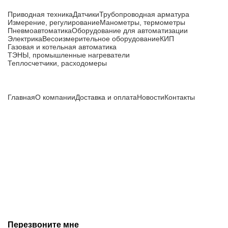
Каталог товаров
Приводная техника
Датчики
Трубопроводная арматура
Измерение, регулирование
Манометры, термометры
Пневмоавтоматика
Оборудование для автоматизации
Электрика
Весоизмерительное оборудование
КИП
Газовая и котельная автоматика
ТЭНЫ, промышленные нагреватели
Теплосчетчики, расходомеры
Компания
Главная
О компании
Доставка и оплата
Новости
Контакты
Все цены, указанные на сайте, не являются публичной
офертой и носят информационный характер.
Информация о технических характеристиках, описании, по
подбору аналогов, комплектности поставки, фото деталей
носит ознакомительный характер и не является публичной
офертой, и может быть изменена производителем без
предварительного уведомления. Дополнительную
информацию уточняйте у наших менеджеров.
Перезвоните мне