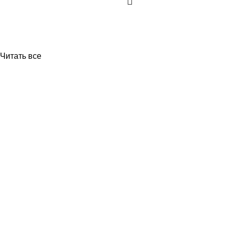
Читать все
Приборы и датчики для автоматизации
производства