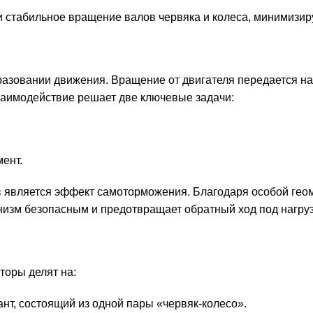
стабильное вращение валов червяка и колеса, минимизиру
овании движения. Вращение от двигателя передается на че
взаимодействие решает две ключевые задачи:
ент.
в является эффект самоторможения. Благодаря особой геом
низм безопасным и предотвращает обратный ход под нагруз
торы делят на:
нт, состоящий из одной пары «червяк-колесо».