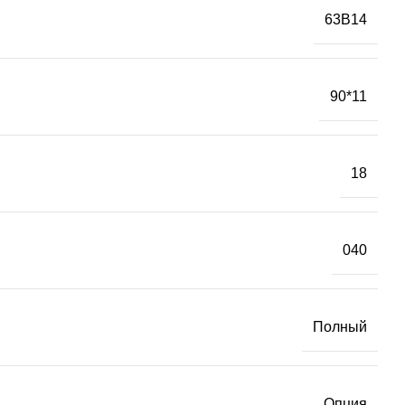
63B14
90*11
18
040
Полный
Опция