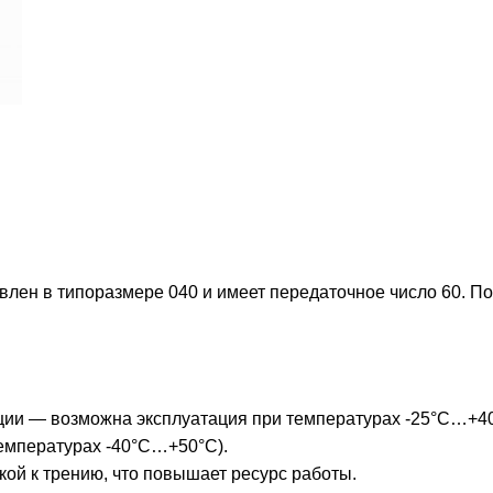
лен в типоразмере 040 и имеет передаточное число 60. По
ации — возможна эксплуатация при температурах -25°С…+4
емпературах -40°С…+50°С).
кой к трению, что повышает ресурс работы.