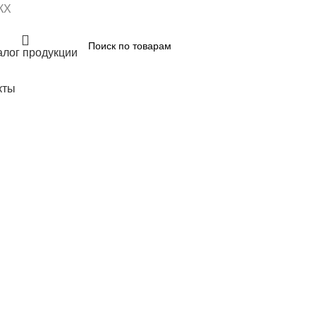
КХ
алог продукции
кты