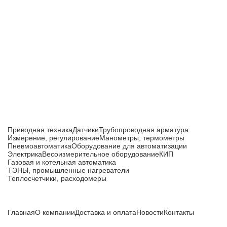
Приборы и датчики для автоматизации
производства
Каталог товаров
Приводная техника
Датчики
Трубопроводная арматура
Измерение, регулирование
Манометры, термометры
Пневмоавтоматика
Оборудование для автоматизации
Электрика
Весоизмерительное оборудование
КИП
Газовая и котельная автоматика
ТЭНЫ, промышленные нагреватели
Теплосчетчики, расходомеры
Компания
Главная
О компании
Доставка и оплата
Новости
Контакты