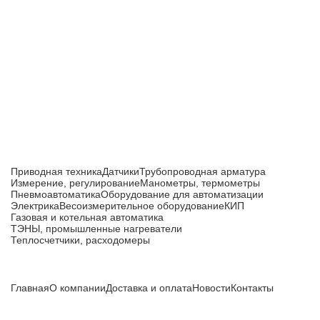
Приборы и датчики для автоматизации
производства
Каталог товаров
Приводная техника
Датчики
Трубопроводная арматура
Измерение, регулирование
Манометры, термометры
Пневмоавтоматика
Оборудование для автоматизации
Электрика
Весоизмерительное оборудование
КИП
Газовая и котельная автоматика
ТЭНЫ, промышленные нагреватели
Теплосчетчики, расходомеры
Компания
Главная
О компании
Доставка и оплата
Новости
Контакты
Все цены, указанные на сайте, не являются публичной