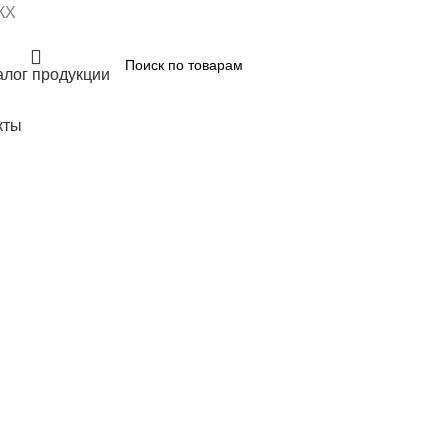
КХ
алог продукции
кты