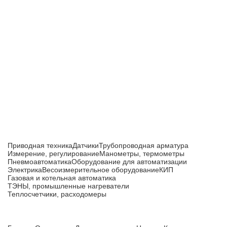
Приборы и датчики для автоматизации
производства
Каталог товаров
Приводная техника
Датчики
Трубопроводная арматура
Измерение, регулирование
Манометры, термометры
Пневмоавтоматика
Оборудование для автоматизации
Электрика
Весоизмерительное оборудование
КИП
Газовая и котельная автоматика
ТЭНЫ, промышленные нагреватели
Теплосчетчики, расходомеры
Компания