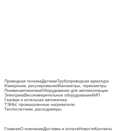
Приборы и датчики для автоматизации
производства
Каталог товаров
Приводная техника
Датчики
Трубопроводная арматура
Измерение, регулирование
Манометры, термометры
Пневмоавтоматика
Оборудование для автоматизации
Электрика
Весоизмерительное оборудование
КИП
Газовая и котельная автоматика
ТЭНЫ, промышленные нагреватели
Теплосчетчики, расходомеры
Компания
Главная
О компании
Доставка и оплата
Новости
Контакты