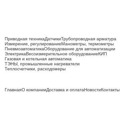
Каталог товаров
Приводная техника
Датчики
Трубопроводная арматура
Измерение, регулирование
Манометры, термометры
Пневмоавтоматика
Оборудование для автоматизации
Электрика
Весоизмерительное оборудование
КИП
Газовая и котельная автоматика
ТЭНЫ, промышленные нагреватели
Теплосчетчики, расходомеры
Компания
Главная
О компании
Доставка и оплата
Новости
Контакты
Все цены, указанные на сайте, не являются публичной
офертой и носят информационный характер.
Информация о технических характеристиках, описании, по
подбору аналогов, комплектности поставки, фото деталей
носит ознакомительный характер и не является публичной
офертой, и может быть изменена производителем без