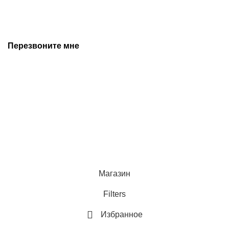
предварительного уведомления. Дополнительную
информацию уточняйте у наших менеджеров.
Перезвоните мне
+7 (342) 202-99-22
+7 (342) 288-55-07
© 2025 Средства измерения и автоматизации
Политика конфиденциальности
Магазин
Filters
Избранное