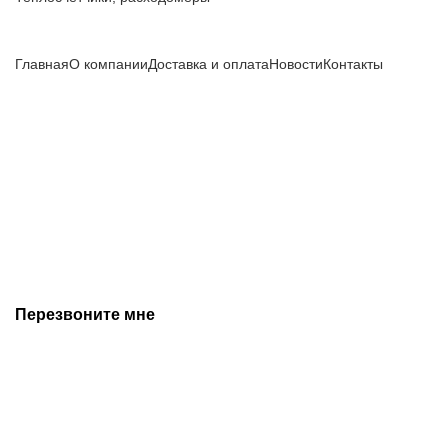
Компания
Главная
О компании
Доставка и оплата
Новости
Контакты
Все цены, указанные на сайте, не являются публичной
офертой и носят информационный характер.
Информация о технических характеристиках, описании, по
подбору аналогов, комплектности поставки, фото деталей
носит ознакомительный характер и не является публичной
офертой, и может быть изменена производителем без
предварительного уведомления. Дополнительную
информацию уточняйте у наших менеджеров.
Перезвоните мне
+7 (342) 202-99-22
+7 (342) 288-55-07