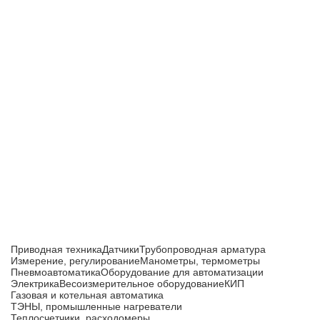
Приборы и датчики для автоматизации
производства
Каталог товаров
Приводная техника
Датчики
Трубопроводная арматура
Измерение, регулирование
Манометры, термометры
Пневмоавтоматика
Оборудование для автоматизации
Электрика
Весоизмерительное оборудование
КИП
Газовая и котельная автоматика
ТЭНЫ, промышленные нагреватели
Теплосчетчики, расходомеры