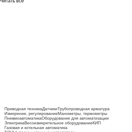
Читать все
Приборы и датчики для автоматизации
производства
Каталог товаров
Приводная техника
Датчики
Трубопроводная арматура
Измерение, регулирование
Манометры, термометры
Пневмоавтоматика
Оборудование для автоматизации
Электрика
Весоизмерительное оборудование
КИП
Газовая и котельная автоматика