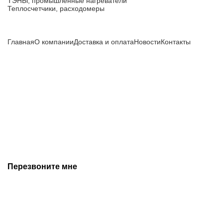
ТЭНЫ, промышленные нагреватели
Теплосчетчики, расходомеры
Компания
Главная
О компании
Доставка и оплата
Новости
Контакты
Все цены, указанные на сайте, не являются публичной
офертой и носят информационный характер.
Информация о технических характеристиках, описании, по
подбору аналогов, комплектности поставки, фото деталей
носит ознакомительный характер и не является публичной
офертой, и может быть изменена производителем без
предварительного уведомления. Дополнительную
информацию уточняйте у наших менеджеров.
Перезвоните мне
+7 (342) 202-99-22
+7 (342) 288-55-07