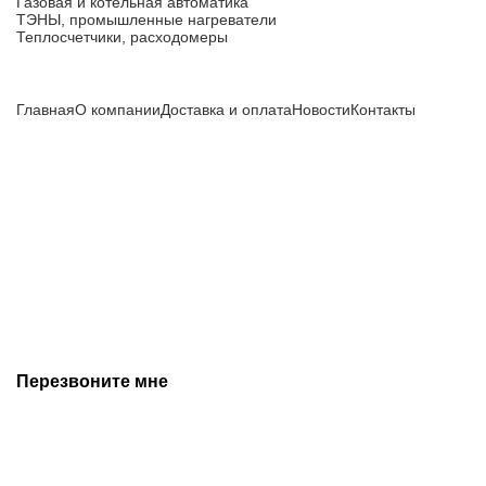
Газовая и котельная автоматика
ТЭНЫ, промышленные нагреватели
Теплосчетчики, расходомеры
Компания
Главная
О компании
Доставка и оплата
Новости
Контакты
Все цены, указанные на сайте, не являются публичной
офертой и носят информационный характер.
Информация о технических характеристиках, описании, по
подбору аналогов, комплектности поставки, фото деталей
носит ознакомительный характер и не является публичной
офертой, и может быть изменена производителем без
предварительного уведомления. Дополнительную
информацию уточняйте у наших менеджеров.
Перезвоните мне
+7 (342) 202-99-22
+7 (342) 288-55-07