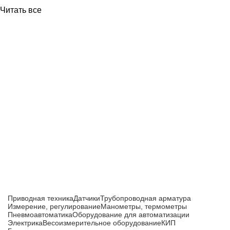
Читать все
Приборы и датчики для автоматизации
производства
Каталог товаров
Приводная техника
Датчики
Трубопроводная арматура
Измерение, регулирование
Манометры, термометры
Пневмоавтоматика
Оборудование для автоматизации
Электрика
Весоизмерительное оборудование
КИП