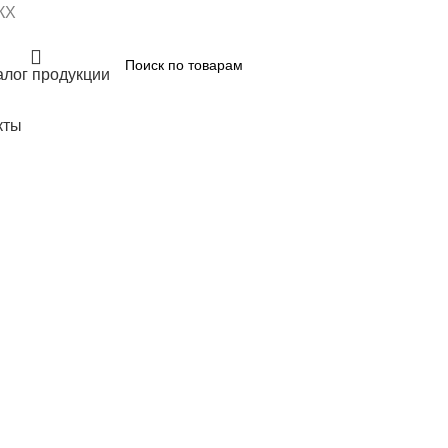
КХ
алог продукции
кты