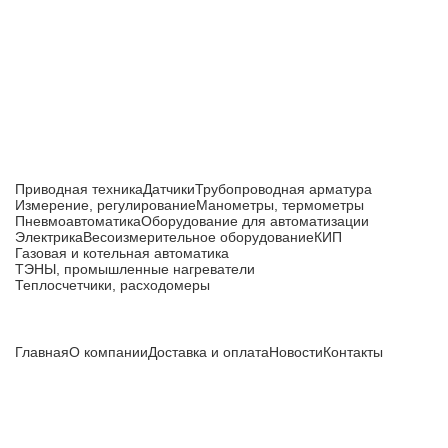
Приборы и датчики для автоматизации
производства
Каталог товаров
Приводная техника
Датчики
Трубопроводная арматура
Измерение, регулирование
Манометры, термометры
Пневмоавтоматика
Оборудование для автоматизации
Электрика
Весоизмерительное оборудование
КИП
Газовая и котельная автоматика
ТЭНЫ, промышленные нагреватели
Теплосчетчики, расходомеры
Компания
Главная
О компании
Доставка и оплата
Новости
Контакты
Все цены, указанные на сайте, не являются публичной
офертой и носят информационный характер.
Информация о технических характеристиках, описании, по