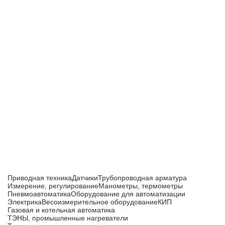
Приборы и датчики для автоматизации
производства
Каталог товаров
Приводная техника
Датчики
Трубопроводная арматура
Измерение, регулирование
Манометры, термометры
Пневмоавтоматика
Оборудование для автоматизации
Электрика
Весоизмерительное оборудование
КИП
Газовая и котельная автоматика
ТЭНЫ, промышленные нагреватели