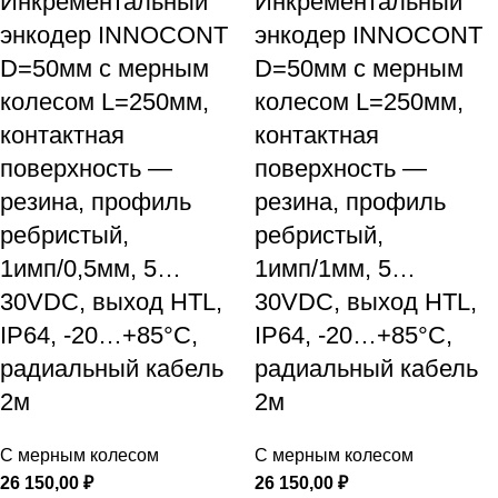
Инкрементальный
Инкрементальный
энкодер INNOCONT
энкодер INNOCONT
D=50мм с мерным
D=50мм с мерным
колесом L=250мм,
колесом L=250мм,
контактная
контактная
поверхность —
поверхность —
резина, профиль
резина, профиль
ребристый,
ребристый,
1имп/0,5мм, 5…
1имп/1мм, 5…
30VDC, выход HTL,
30VDC, выход HTL,
IP64, -20…+85°C,
IP64, -20…+85°C,
радиальный кабель
радиальный кабель
2м
2м
С мерным колесом
С мерным колесом
26 150,00
₽
26 150,00
₽