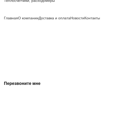
Теплосчетчики, расходомеры
Компания
Главная
О компании
Доставка и оплата
Новости
Контакты
Все цены, указанные на сайте, не являются публичной
офертой и носят информационный характер.
Информация о технических характеристиках, описании, по
подбору аналогов, комплектности поставки, фото деталей
носит ознакомительный характер и не является публичной
офертой, и может быть изменена производителем без
предварительного уведомления. Дополнительную
информацию уточняйте у наших менеджеров.
Перезвоните мне
+7 (342) 202-99-22
+7 (342) 288-55-07