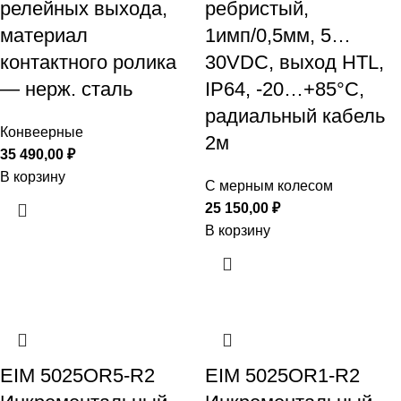
релейных выхода,
ребристый,
материал
1имп/0,5мм, 5…
контактного ролика
30VDC, выход HTL,
— нерж. сталь
IP64, -20…+85°C,
радиальный кабель
Конвеерные
2м
35 490,00
₽
В корзину
С мерным колесом
25 150,00
₽
В корзину
EIM 5025OR5-R2
EIM 5025OR1-R2