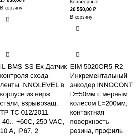
17 030,00
₽
Конвеерные
В корзину
26 550,00
₽
В корзину
IL-BMS-SS-Ex Датчик
EIM 5020OR5-R2
контроля схода
Инкрементальный
ленты INNOLEVEL в
энкодер INNOCONT
корпусе из нерж.
D=50мм с мерным
стали, взрывозащ.
колесом L=200мм,
ТР ТС 012/2011,
контактная
-40…+60С, 250 VAC,
поверхность —
10 A, IP67, 2
резина, профиль