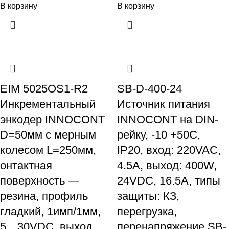
В корзину
В корзину
EIM 5025OS1-R2
SB-D-400-24
Инкрементальный
Источник питания
энкодер INNOCONT
INNOCONT на DIN-
D=50мм с мерным
рейку, -10 +50С,
колесом L=250мм,
IP20, вход: 220VAC,
онтактная
4.5А, выход: 400W,
поверхность —
24VDC, 16.5A, типы
резина, профиль
защиты: КЗ,
гладкий, 1имп/1мм,
перегрузка,
5…30VDC, выход
перенапряжение SB-