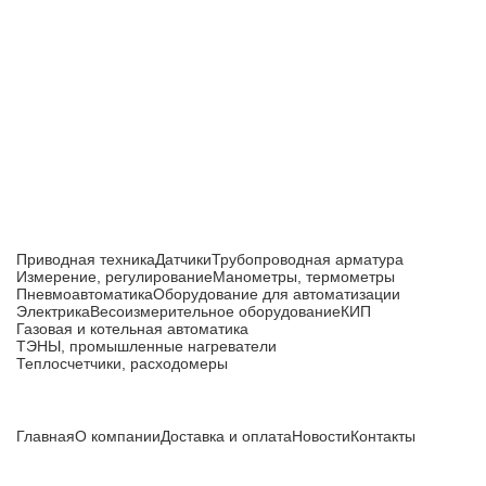
Приборы и датчики для автоматизации
производства
Каталог товаров
Приводная техника
Датчики
Трубопроводная арматура
Измерение, регулирование
Манометры, термометры
Пневмоавтоматика
Оборудование для автоматизации
Электрика
Весоизмерительное оборудование
КИП
Газовая и котельная автоматика
ТЭНЫ, промышленные нагреватели
Теплосчетчики, расходомеры
Компания
Главная
О компании
Доставка и оплата
Новости
Контакты
Все цены, указанные на сайте, не являются публичной