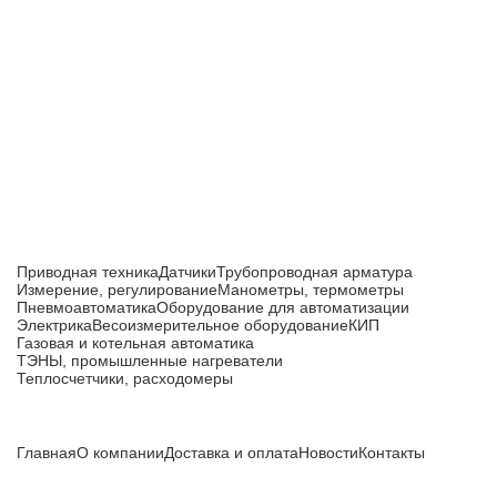
Приборы и датчики для автоматизации
производства
Каталог товаров
Приводная техника
Датчики
Трубопроводная арматура
Измерение, регулирование
Манометры, термометры
Пневмоавтоматика
Оборудование для автоматизации
Электрика
Весоизмерительное оборудование
КИП
Газовая и котельная автоматика
ТЭНЫ, промышленные нагреватели
Теплосчетчики, расходомеры
Компания
Главная
О компании
Доставка и оплата
Новости
Контакты