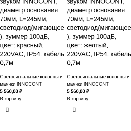
звуком INNOCONT,
звуком INNOCONT,
диаметр основания
диаметр основания
70мм, L=245мм,
70мм, L=245мм,
светодиод(мигающее
светодиод(мигающее
), зуммер 100дБ,
), зуммер 100дБ,
цвет: красный,
цвет: желтый,
220VAC, IP54. кабель
220VAC, IP54. кабель
0,7м
0,7м
Светосигнальные колонны и
Светосигнальные колонны и
маячки INNOCONT
маячки INNOCONT
5 560,00
₽
5 560,00
₽
В корзину
В корзину