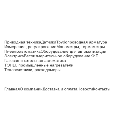
Каталог товаров
Приводная техника
Датчики
Трубопроводная арматура
Измерение, регулирование
Манометры, термометры
Пневмоавтоматика
Оборудование для автоматизации
Электрика
Весоизмерительное оборудование
КИП
Газовая и котельная автоматика
ТЭНЫ, промышленные нагреватели
Теплосчетчики, расходомеры
Компания
Главная
О компании
Доставка и оплата
Новости
Контакты
Все цены, указанные на сайте, не являются публичной
офертой и носят информационный характер.
Информация о технических характеристиках, описании, по
подбору аналогов, комплектности поставки, фото деталей
носит ознакомительный характер и не является публичной