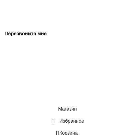
офертой, и может быть изменена производителем без
предварительного уведомления. Дополнительную
информацию уточняйте у наших менеджеров.
Перезвоните мне
+7 (342) 202-99-22
+7 (342) 288-55-07
© 2025 Средства измерения и автоматизации
Политика конфиденциальности
Магазин
Избранное
0
Корзина