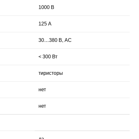
1000 В
125 А
30…380 В, AC
< 300 Вт
тиристоры
нет
нет
да