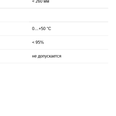
< 260 мм
0…+50 °С
< 95%
не допускается