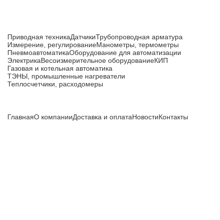
Каталог товаров
Приводная техника
Датчики
Трубопроводная арматура
Измерение, регулирование
Манометры, термометры
Пневмоавтоматика
Оборудование для автоматизации
Электрика
Весоизмерительное оборудование
КИП
Газовая и котельная автоматика
ТЭНЫ, промышленные нагреватели
Теплосчетчики, расходомеры
Компания
Главная
О компании
Доставка и оплата
Новости
Контакты
Все цены, указанные на сайте, не являются публичной
офертой и носят информационный характер.
Информация о технических характеристиках, описании, по
подбору аналогов, комплектности поставки, фото деталей
носит ознакомительный характер и не является публичной
офертой, и может быть изменена производителем без
предварительного уведомления. Дополнительную
информацию уточняйте у наших менеджеров.